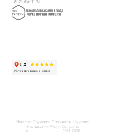
all@aa-m.ru
ПРАВИЛА ПДД
Seo продвижение сайтов
от компании Demis Group
Карта сайта
Новости
Обучение
Стоимость обучения
Расписание
Акции
Контакты
©
автомобилист.рф
2011-2026