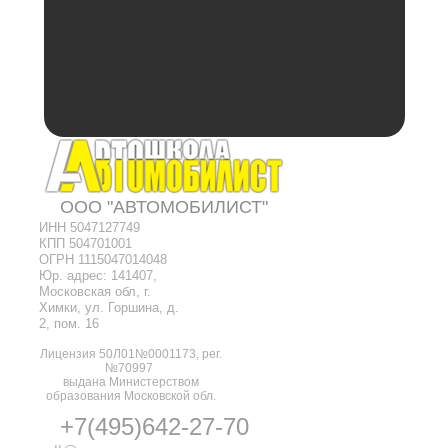
ООО "АВТОМОБИЛИСТ"
ИНН 5047127749
КПП 504701001
ОГРН 1115047014048
Юр. адрес: 141407,
Московская обл, г.
Химки, ул. Горшина, д.
2, пом. 16
Лицензия 50Л01№0001173, рег.
№70997
выдана Мин
истерством
образования Московской обл.
+7(495)642-27-70